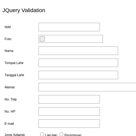
JQuery Validation
NIM
Foto
Nama
Tempat Lahir
Tanggal Lahir
Alamat
No. Telp
No. HP
E-mail
Jenis Kelamin
Laki-laki
Perempuan