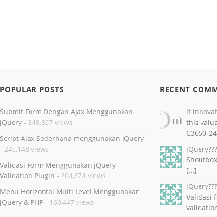
POPULAR POSTS
RECENT COM
Submit Form Dengan Ajax Menggunakan
it innova
jQuery
- 348,807 views
this valu
C3650-24
Script Ajax Sederhana menggunakan jQuery
- 245,148 views
jQuery??
Shoutbox
Validasi Form Menggunakan jQuery
[…]
Validation Plugin
- 204,674 views
jQuery??
Menu Horizontal Multi Level Menggunakan
Validasi
jQuery & PHP
- 160,447 views
validatio