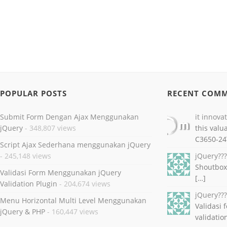
POPULAR POSTS
RECENT COM
Submit Form Dengan Ajax Menggunakan
it innova
jQuery
- 348,807 views
this valu
C3650-24
Script Ajax Sederhana menggunakan jQuery
- 245,148 views
jQuery??
Shoutbox
Validasi Form Menggunakan jQuery
[…]
Validation Plugin
- 204,674 views
jQuery??
Menu Horizontal Multi Level Menggunakan
Validasi
jQuery & PHP
- 160,447 views
validatio