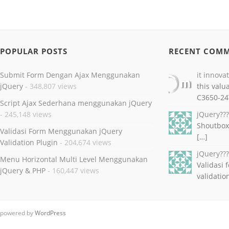
POPULAR POSTS
RECENT COM
Submit Form Dengan Ajax Menggunakan
it innova
jQuery
- 348,807 views
this valu
C3650-24
Script Ajax Sederhana menggunakan jQuery
- 245,148 views
jQuery??
Shoutbox
Validasi Form Menggunakan jQuery
[…]
Validation Plugin
- 204,674 views
jQuery??
Menu Horizontal Multi Level Menggunakan
Validasi
jQuery & PHP
- 160,447 views
validatio
powered by
WordPress