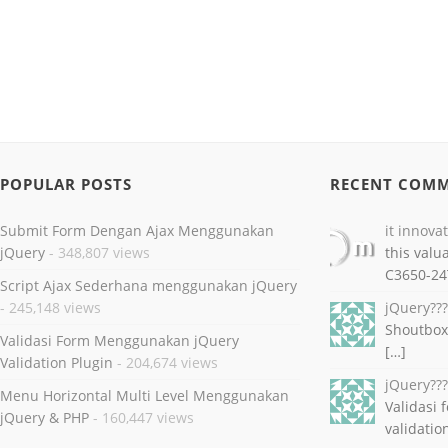
POPULAR POSTS
RECENT COM
Submit Form Dengan Ajax Menggunakan
it innova
jQuery
- 348,807 views
this valu
C3650-24
Script Ajax Sederhana menggunakan jQuery
- 245,148 views
jQuery??
Shoutbox
Validasi Form Menggunakan jQuery
[…]
Validation Plugin
- 204,674 views
jQuery??
Menu Horizontal Multi Level Menggunakan
Validasi
jQuery & PHP
- 160,447 views
validatio