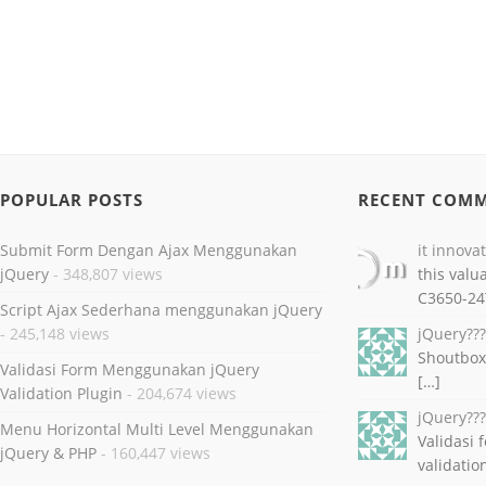
POPULAR POSTS
RECENT COM
Submit Form Dengan Ajax Menggunakan
it innova
jQuery
- 348,807 views
this valu
C3650-24
Script Ajax Sederhana menggunakan jQuery
- 245,148 views
jQuery??
Shoutbox
Validasi Form Menggunakan jQuery
[…]
Validation Plugin
- 204,674 views
jQuery??
Menu Horizontal Multi Level Menggunakan
Validasi
jQuery & PHP
- 160,447 views
validatio