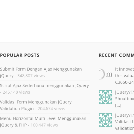
POPULAR POSTS
RECENT COM
Submit Form Dengan Ajax Menggunakan
it innova
jQuery
- 348,807 views
this valu
C3650-24
Script Ajax Sederhana menggunakan jQuery
- 245,148 views
jQuery??
Shoutbox
Validasi Form Menggunakan jQuery
[…]
Validation Plugin
- 204,674 views
jQuery??
Menu Horizontal Multi Level Menggunakan
Validasi
jQuery & PHP
- 160,447 views
validatio