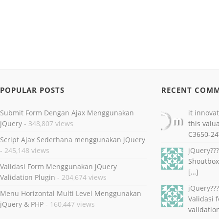
POPULAR POSTS
RECENT COM
Submit Form Dengan Ajax Menggunakan
it innova
jQuery
- 348,807 views
this valu
C3650-24
Script Ajax Sederhana menggunakan jQuery
- 245,148 views
jQuery??
Shoutbox
Validasi Form Menggunakan jQuery
[…]
Validation Plugin
- 204,674 views
jQuery??
Menu Horizontal Multi Level Menggunakan
Validasi
jQuery & PHP
- 160,447 views
validatio