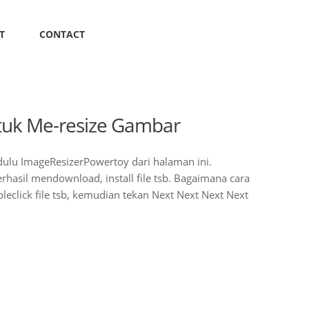
T
CONTACT
tuk Me-resize Gambar
lu ImageResizerPowertoy dari halaman ini.
rhasil mendownload, install file tsb. Bagaimana cara
eclick file tsb, kemudian tekan Next Next Next Next