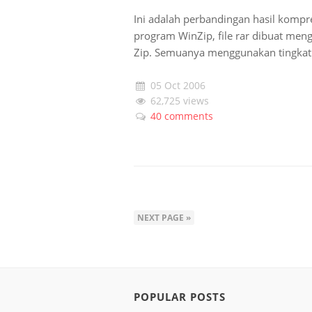
Ini adalah perbandingan hasil kompres
program WinZip, file rar dibuat me
Zip. Semuanya menggunakan tingkat 
05 Oct 2006
62,725 views
40 comments
NEXT PAGE »
POPULAR POSTS