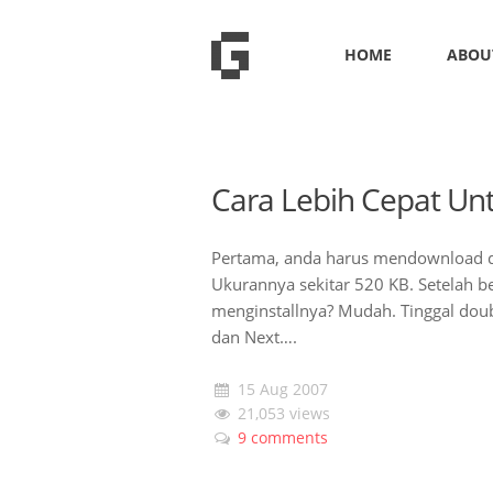
HOME
ABOU
Cara Lebih Cepat Un
Pertama, anda harus mendownload du
Ukurannya sekitar 520 KB. Setelah be
menginstallnya? Mudah. Tinggal doubl
dan Next….
15 Aug 2007
21,053 views
9 comments