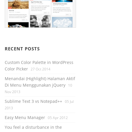
RECENT POSTS
Custom Color Palette in WordPress
Color Picker
27 Oct 2014
Menandai (Highlight) Halaman Aktif
Di Menu Menggunakan jQuery
10
Nov 2013
Sublime Text 3 vs Notepad++
05 Jul
2013
Easy Menu Manager
05 Apr 2012
You feel a disturbance in the