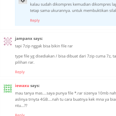
kalau sudah dikompres kemudian dikompres la
tetap sama ukurannya. untuk membuktikan sila
Reply
jampanx
says:
tapi 7zip nggak bisa bikin file rar
type file yg disediakan / bisa dibuat dari 7zip cuma 7z, t
pilihan rar.
Reply
iewaxu
says:
mau tanya mas….saya punya file *.rar sizenya 10mb nah 
aslinya trnyta 4GB….nah tu cara buatnya kek mna ya biar 
ntu…??
Reply