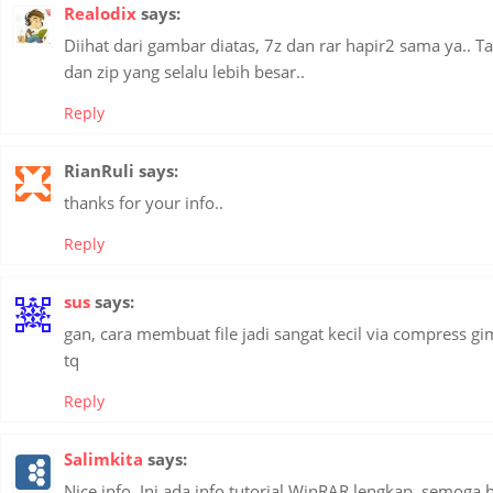
Realodix
says:
Diihat dari gambar diatas, 7z dan rar hapir2 sama ya.. Ta
dan zip yang selalu lebih besar..
Reply
RianRuli
says:
thanks for your info..
Reply
sus
says:
gan, cara membuat file jadi sangat kecil via compress g
tq
Reply
Salimkita
says:
Nice info. Ini ada info tutorial WinRAR lengkap, semoga