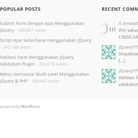
POPULAR POSTS
RECENT COM
Submit Form Dengan Ajax Menggunakan
it innova
jQuery
- 348,807 views
this valu
C3650-24
Script Ajax Sederhana menggunakan jQuery
- 245,148 views
jQuery??
Shoutbox
Validasi Form Menggunakan jQuery
[…]
Validation Plugin
- 204,674 views
jQuery??
Menu Horizontal Multi Level Menggunakan
Validasi
jQuery & PHP
- 160,447 views
validatio
powered by
WordPress