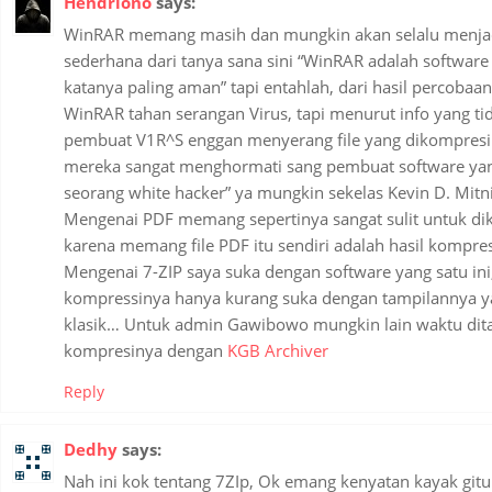
Hendriono
says:
WinRAR memang masih dan mungkin akan selalu menjadi
sederhana dari tanya sana sini “WinRAR adalah software
katanya paling aman” tapi entahlah, dari hasil percobaa
WinRAR tahan serangan Virus, tapi menurut info yang tid
pembuat V1R^S enggan menyerang file yang dikompresi
mereka sangat menghormati sang pembuat software ya
seorang white hacker” ya mungkin sekelas Kevin D. Mitni
Mengenai PDF memang sepertinya sangat sulit untuk diko
karena memang file PDF itu sendiri adalah hasil kompres
Mengenai 7-ZIP saya suka dengan software yang satu ini,
kompressinya hanya kurang suka dengan tampilannya y
klasik… Untuk admin Gawibowo mungkin lain waktu di
kompresinya dengan
KGB Archiver
Reply
Dedhy
says:
Nah ini kok tentang 7ZIp, Ok emang kenyatan kayak git