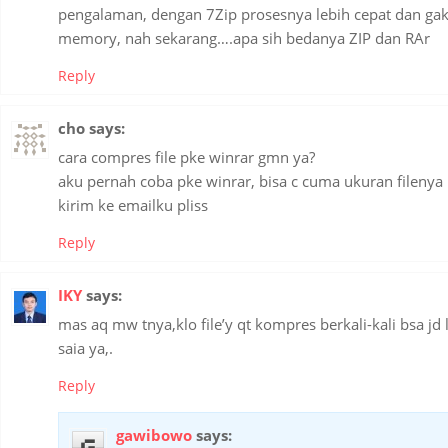
pengalaman, dengan 7Zip prosesnya lebih cepat dan gak
memory, nah sekarang….apa sih bedanya ZIP dan RAr
Reply
cho
says:
cara compres file pke winrar gmn ya?
aku pernah coba pke winrar, bisa c cuma ukuran fileny
kirim ke emailku pliss
Reply
IKY
says:
mas aq mw tnya,klo file’y qt kompres berkali-kali bsa jd l
saia ya,.
Reply
gawibowo
says: