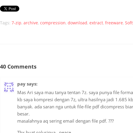
Tags:
7-zip
,
archive
,
compression
,
download
,
extract
,
freeware
,
Sof
40 Comments
pay
says:
Mas Ari saya mau tanya tentan 7z. saya punya file forma
kb saya kompresi dengan 7z, ultra hasilnya jadi 1.685 k
banyak. ada saran nga untuk file-file pdf dicompress biar
besar.
masalahnya aq sering email dengan file pdf. ???
Thx buat solusinya…peace.