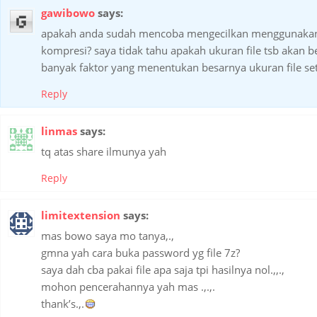
gawibowo
says:
apakah anda sudah mencoba mengecilkan menggunakan 
kompresi? saya tidak tahu apakah ukuran file tsb akan 
banyak faktor yang menentukan besarnya ukuran file se
Reply
linmas
says:
tq atas share ilmunya yah
Reply
limitextension
says:
mas bowo saya mo tanya,.,
gmna yah cara buka password yg file 7z?
saya dah cba pakai file apa saja tpi hasilnya nol.,,.,
mohon pencerahannya yah mas .,.,.
thank’s.,.